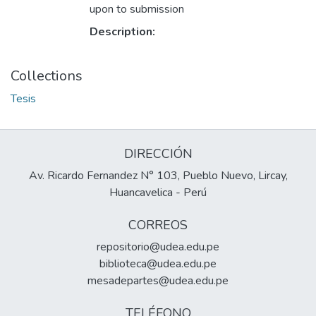
upon to submission
Description:
Collections
Tesis
DIRECCIÓN
Av. Ricardo Fernandez N° 103, Pueblo Nuevo, Lircay,
Huancavelica - Perú
CORREOS
repositorio@udea.edu.pe
biblioteca@udea.edu.pe
mesadepartes@udea.edu.pe
TELÉFONO