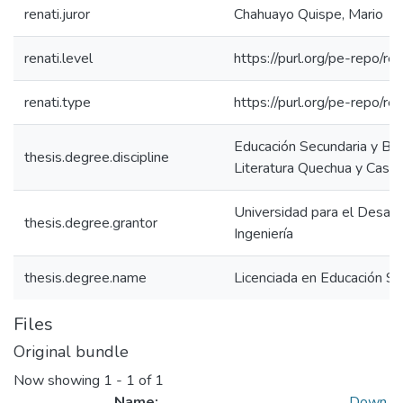
renati.juror
Chahuayo Quispe, Mario
renati.level
https://purl.org/pe-repo/ren
renati.type
https://purl.org/pe-repo/re
Educación Secundaria y Bil
thesis.degree.discipline
Literatura Quechua y Caste
Universidad para el Desarro
thesis.degree.grantor
Ingeniería
thesis.degree.name
Licenciada en Educación Se
Files
Original bundle
Now showing
1 - 1 of 1
Name:
Down