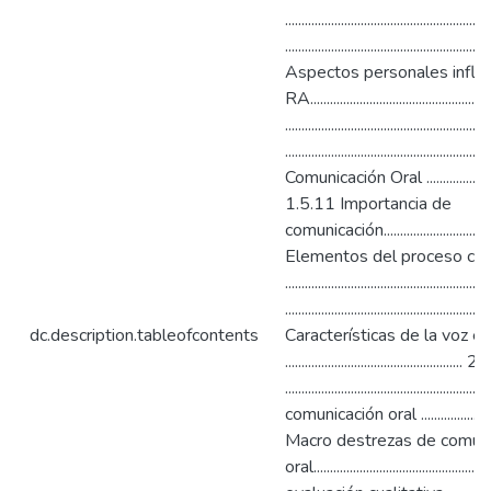
....................................................
.........................................................
Aspectos personales influ
RA.........................................
.....................................................
........................................................
Comunicación Oral ...............................
1.5.11 Importancia de
comunicación...................................
Elementos del proceso com
...........................................
......................................................
dc.description.tableofcontents
Características de la voz e
........................................
...............................................
comunicación oral ...........................
Macro destrezas de comuni
oral.........................................