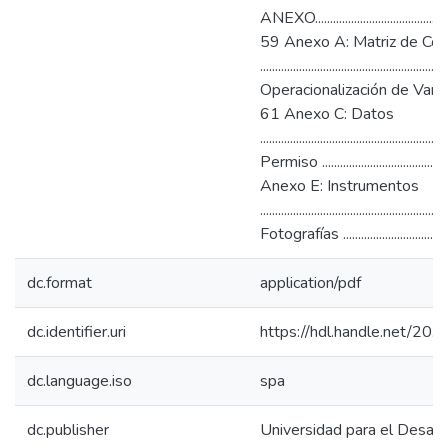
ANEXO....................................................
59 Anexo A: Matriz de Con
....................................................
Operacionalización de Variable ..............
61 Anexo C: Datos
......................................................
Permiso ..............................................
Anexo E: Instrumentos
......................................................
Fotografías .........................................
dc.format
application/pdf
dc.identifier.uri
https://hdl.handle.net/20
dc.language.iso
spa
dc.publisher
Universidad para el Desarr