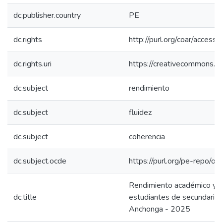
dc.publisher.country
PE
dc.rights
http://purl.org/coar/access_
dc.rights.uri
https://creativecommons.or
dc.subject
rendimiento
dc.subject
fluidez
dc.subject
coherencia
dc.subject.ocde
https://purl.org/pe-repo/o
Rendimiento académico y c
dc.title
estudiantes de secundaria d
Anchonga - 2025