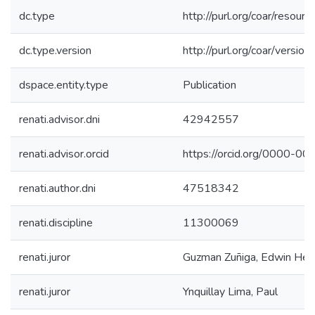
dc.type
http://purl.org/coar/resour
dc.type.version
http://purl.org/coar/vers
dspace.entity.type
Publication
renati.advisor.dni
42942557
renati.advisor.orcid
https://orcid.org/0000-
renati.author.dni
47518342
renati.discipline
11300069
renati.juror
Guzman Zuñiga, Edwin Hec
renati.juror
Ynquillay Lima, Paul