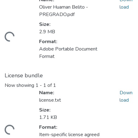
Oliver Huaman Belito -
load
PREGRADO.pdf
Size:
2.9 MB
ding...
Format:
Adobe Portable Document
Format
License bundle
Now showing
1 - 1 of 1
Name:
Down
license.txt
load
Size:
1.71 KB
Format:
ding...
Item-specific license agreed