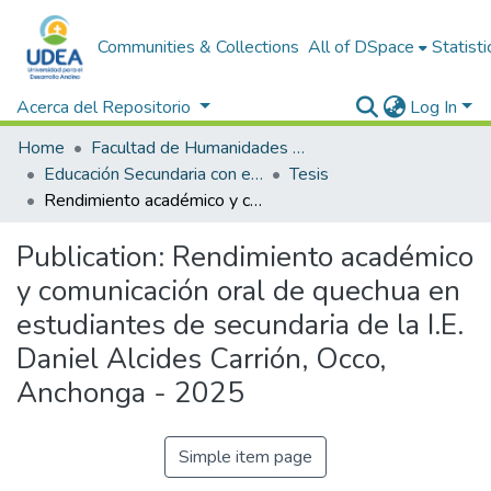
Communities & Collections
All of DSpace
Statisti
Acerca del Repositorio
Log In
Home
Facultad de Humanidades y Ciencias Sociales
Educación Secundaria con especialidad en lenguaje y literatura (Quechua - Castellana)
Tesis
Rendimiento académico y comunicación oral de quechua en estudiantes de secundaria de la I.E. Daniel Alcides Carrión, Occo, Anchonga - 2025
Publication:
Rendimiento académico
y comunicación oral de quechua en
estudiantes de secundaria de la I.E.
Daniel Alcides Carrión, Occo,
Anchonga - 2025
Simple item page