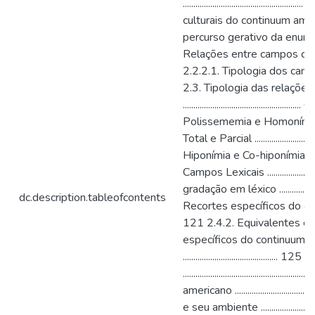
........................................
culturais do continuum amorfo .
percurso gerativo da enunciaç
Relações entre campos conceitu
2.2.2.1. Tipologia dos campos concei
2.3. Tipologia das relações
..........................................
Polissememia e Homonímia ......
Total e Parcial .........................
Hiponímia e Co-hiponímia ..........
Campos Lexicais ........................
gradação em léxico .........................
dc.description.tableofcontents
Recortes específicos do conti
121 2.4.2. Equivalentes e
específicos do continuum
................................
............................................
americano ..................................
e seu ambiente ................................