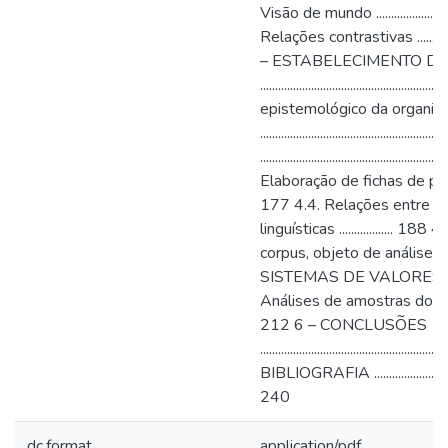
Visão de mundo ................................
Relações contrastivas .......................
– ESTABELECIMENTO D
..........................................
epistemológico da organiz
...................................................
........................................................
Elaboração de fichas de pesquisa lexe
177 4.4. Relações entre c
linguísticas ..................
corpus, objeto de análise ....
SISTEMAS DE VALORES ..................
Análises de amostras do corpus ...........
212 6 – CONCLUSÕES
........................................................
BIBLIOGRAFIA ......................................
240
dc.format
application/pdf