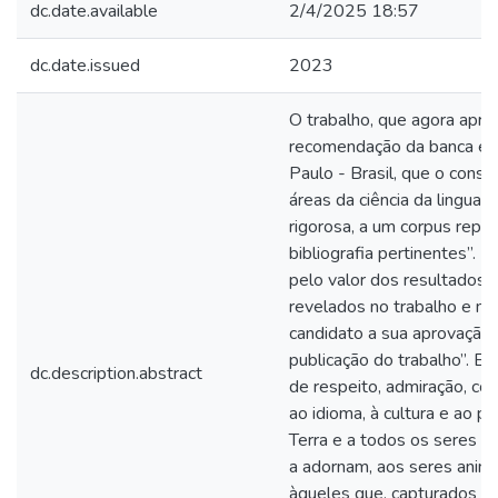
dc.date.available
2/4/2025 18:57
dc.date.issued
2023
O trabalho, que agora apre
recomendação da banca ex
Paulo - Brasil, que o consi
áreas da ciência da lingua
rigorosa, a um corpus repr
bibliografia pertinentes”. Na
pelo valor dos resultados,
revelados no trabalho e na
candidato a sua aprovação ‘
publicação do trabalho”. E
dc.description.abstract
de respeito, admiração, c
ao idioma, à cultura e ao 
Terra e a todos os seres hi
a adornam, aos seres anim
àqueles que, capturados p