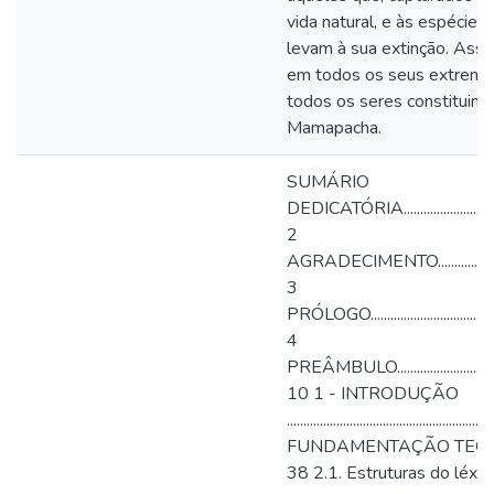
vida natural, e às espécie
levam à sua extinção. Assi
em todos os seus extremos
todos os seres constituin
Mamapacha.
SUMÁRIO
DEDICATÓRIA.........................................
2
AGRADECIMENTO....................................
3
PRÓLOGO...............................................
4
PREÂMBULO...........................................
10 1 - INTRODUÇÃO
.........................................................
FUNDAMENTAÇÃO TEÓRICA ..................
38 2.1. Estruturas do léxico