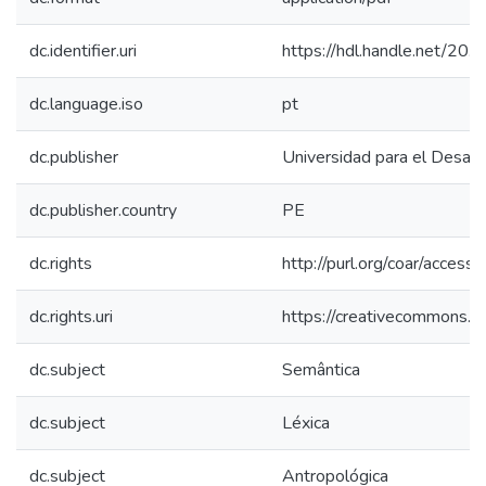
dc.identifier.uri
https://hdl.handle.net/20
dc.language.iso
pt
dc.publisher
Universidad para el Desarr
dc.publisher.country
PE
dc.rights
http://purl.org/coar/access_
dc.rights.uri
https://creativecommons.or
dc.subject
Semântica
dc.subject
Léxica
dc.subject
Antropológica