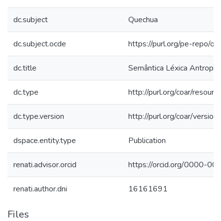
dc.subject
Quechua
dc.subject.ocde
https://purl.org/pe-repo/o
dc.title
Semântica Léxica Antropo
dc.type
http://purl.org/coar/resour
dc.type.version
http://purl.org/coar/vers
dspace.entity.type
Publication
renati.advisor.orcid
https://orcid.org/0000-
renati.author.dni
16161691
Files