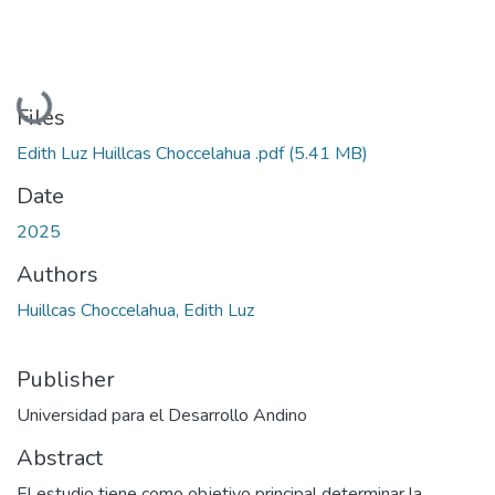
Loading...
Files
Edith Luz Huillcas Choccelahua .pdf
(5.41 MB)
Date
2025
Authors
Huillcas Choccelahua, Edith Luz
Publisher
Universidad para el Desarrollo Andino
Abstract
El estudio tiene como objetivo principal determinar la