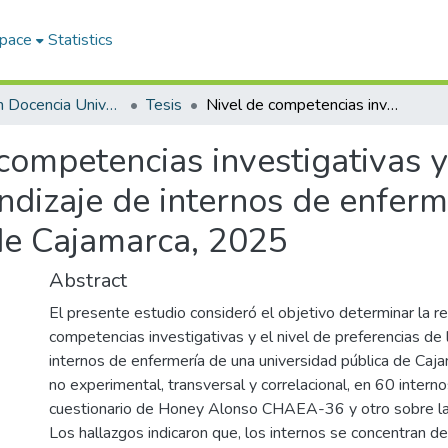
Space
Statistics
Maestría en Docencia Universitaria y Gestión Educativa
Tesis
Nivel de competencias investigativas y nivel de preferencias de los estilos de aprendizaje de internos de enfermería de una Universidad Pública de Cajamarca, 2025
competencias investigativas y
endizaje de internos de enfer
de Cajamarca, 2025
Abstract
El presente estudio consideró el objetivo determinar la re
competencias investigativas y el nivel de preferencias de 
internos de enfermería de una universidad pública de Caja
no experimental, transversal y correlacional, en 60 internos
cuestionario de Honey Alonso CHAEA-36 y otro sobre las
Los hallazgos indicaron que, los internos se concentran de