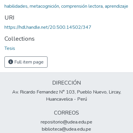
habilidades
,
metacognición
,
comprensión lectora
,
aprendizaje
URI
https://hdl.handle.net/20.500.14502/347
Collections
Tesis
Full item page
DIRECCIÓN
Av. Ricardo Fernandez N° 103, Pueblo Nuevo, Lircay,
Huancavelica - Perú
CORREOS
repositorio@udea.edu.pe
biblioteca@udea.edu.pe