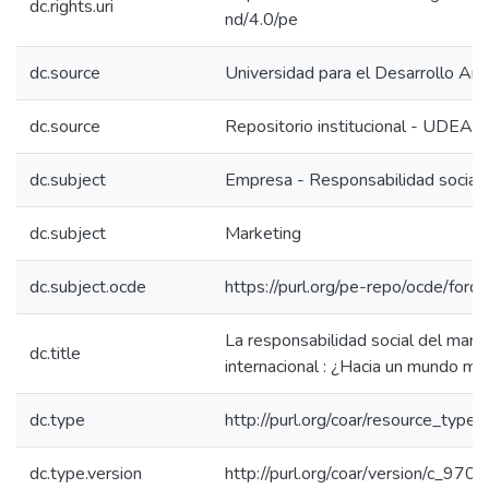
dc.rights.uri
nd/4.0/pe
dc.source
Universidad para el Desarrollo And
dc.source
Repositorio institucional - UDEA
dc.subject
Empresa - Responsabilidad social
dc.subject
Marketing
dc.subject.ocde
https://purl.org/pe-repo/ocde/for
La responsabilidad social del mark
dc.title
internacional : ¿Hacia un mundo me
dc.type
http://purl.org/coar/resource_type
dc.type.version
http://purl.org/coar/version/c_9