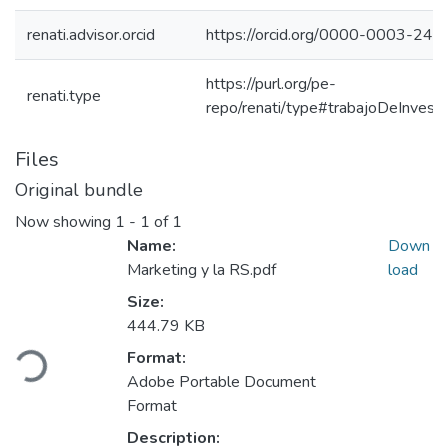
renati.advisor.orcid
https://orcid.org/0000-0003-24
https://purl.org/pe-
renati.type
repo/renati/type#trabajoDeInvesti
Files
Original bundle
Now showing
1 - 1 of 1
Name:
Down
Marketing y la RS.pdf
load
Size:
Loading...
444.79 KB
Format:
Adobe Portable Document
Format
Description: