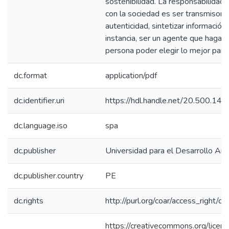
sostenibilidad. La responsabilidad
con la sociedad es ser transmisor d
autenticidad, sintetizar información 
instancia, ser un agente que haga má
persona poder elegir lo mejor para 
dc.format
application/pdf
dc.identifier.uri
https://hdl.handle.net/20.500.14
dc.language.iso
spa
dc.publisher
Universidad para el Desarrollo And
dc.publisher.country
PE
dc.rights
http://purl.org/coar/access_right/c_
https://creativecommons.org/licen