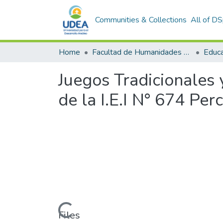
Communities & Collections
All of D
Home
Facultad de Humanidades y Ciencias Sociales
Educac
Juegos Tradicionales 
de la I.E.I N° 674 Pe
Loading...
Files