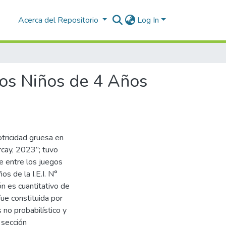
Acerca del Repositorio
Log In
los Niños de 4 Años
otricidad gruesa en
rcay, 2023”; tuvo
e entre los juegos
os de la I.E.I. N°
n es cuantitativo de
fue constituida por
 no probabilístico y
 sección