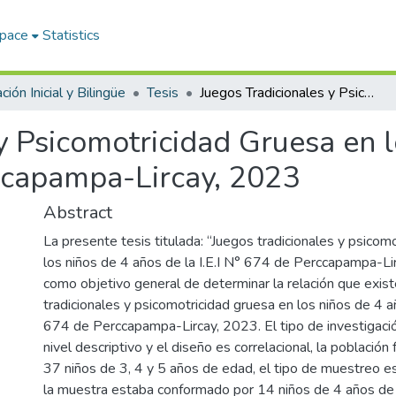
Space
Statistics
ión Inicial y Bilingüe
Tesis
Juegos Tradicionales y Psicomotricidad Gruesa en los Niños de 4 Años de la I.E.I N° 674 Perccapampa-Lircay, 2023
y Psicomotricidad Gruesa en 
rccapampa-Lircay, 2023
Abstract
La presente tesis titulada: “Juegos tradicionales y psicom
los niños de 4 años de la I.E.I N° 674 de Perccapampa-Li
como objetivo general de determinar la relación que exist
tradicionales y psicomotricidad gruesa en los niños de 4 añ
674 de Perccapampa-Lircay, 2023. El tipo de investigació
nivel descriptivo y el diseño es correlacional, la población 
37 niños de 3, 4 y 5 años de edad, el tipo de muestreo es
la muestra estaba conformado por 14 niños de 4 años de