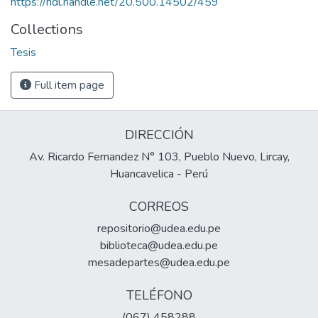
https://hdl.handle.net/20.500.14502/459
Collections
Tesis
Full item page
DIRECCIÓN
Av. Ricardo Fernandez N° 103, Pueblo Nuevo, Lircay,
Huancavelica - Perú
CORREOS
repositorio@udea.edu.pe
biblioteca@udea.edu.pe
mesadepartes@udea.edu.pe
TELÉFONO
(067) 458288