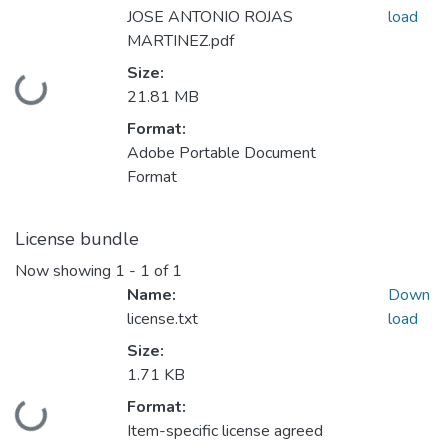
JOSE ANTONIO ROJAS
load
MARTINEZ.pdf
Size:
oading...
21.81 MB
Format:
Adobe Portable Document
Format
License bundle
Now showing
1 - 1 of 1
Name:
Down
license.txt
load
Size:
1.71 KB
Format:
oading...
Item-specific license agreed