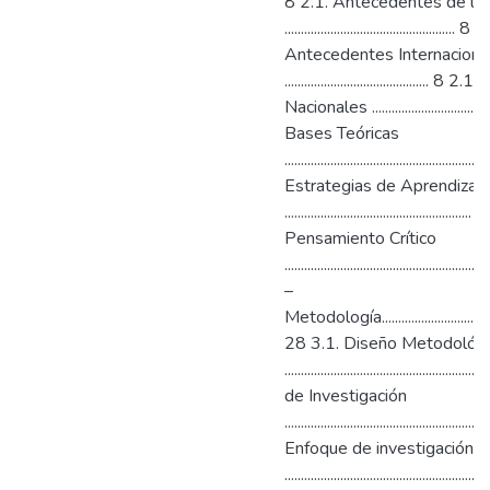
8 2.1. Antecedentes de la 
.................................................... 
Antecedentes Internaciona
..........................................
Nacionales .....................................
Bases Teóricas
......................................................
Estrategias de Aprendizaj
....................................................
Pensamiento Crítico
...................................................
–
Metodología........................................
28 3.1. Diseño Metodológ
...................................................
de Investigación
.....................................................
Enfoque de investigación
.........................................................