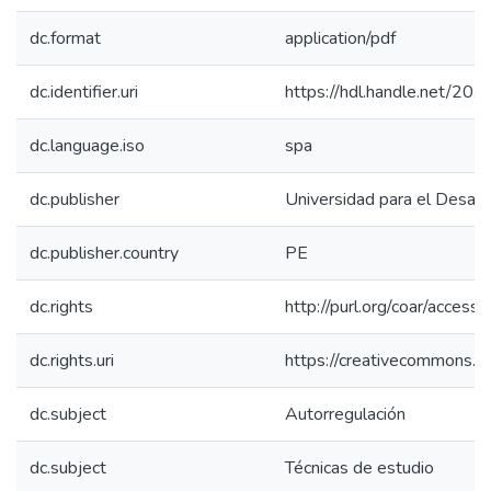
dc.format
application/pdf
dc.identifier.uri
https://hdl.handle.net/20
dc.language.iso
spa
dc.publisher
Universidad para el Desarr
dc.publisher.country
PE
dc.rights
http://purl.org/coar/access_
dc.rights.uri
https://creativecommons.or
dc.subject
Autorregulación
dc.subject
Técnicas de estudio