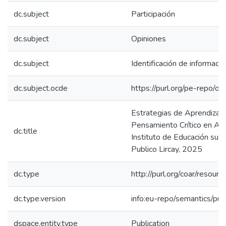
dc.subject
Participación
dc.subject
Opiniones
dc.subject
Identificación de informació
dc.subject.ocde
https://purl.org/pe-repo/o
Estrategias de Aprendizaje
Pensamiento Crítico en Al
dc.title
Instituto de Educación supe
Publico Lircay, 2025
dc.type
http://purl.org/coar/resour
dc.type.version
info:eu-repo/semantics/pub
dspace.entity.type
Publication