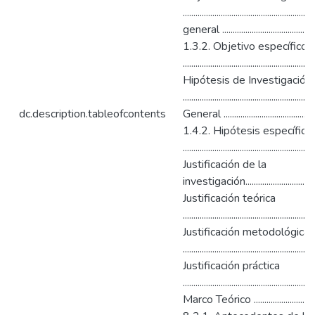
.................................................
general ..............................................
1.3.2. Objetivo específico
........................................................
Hipótesis de Investigación
................................................
dc.description.tableofcontents
General .............................................
1.4.2. Hipótesis específica
........................................................
Justificación de la
investigación.................................
Justificación teórica
.......................................................
Justificación metodológica
......................................................
Justificación práctica
...................................................
Marco Teórico ....................................