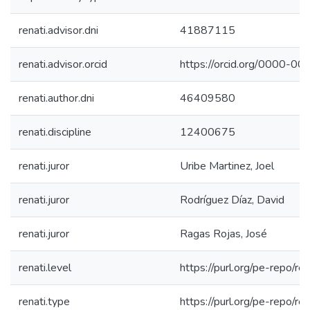
renati.advisor.dni
41887115
renati.advisor.orcid
https://orcid.org/0000-
renati.author.dni
46409580
renati.discipline
12400675
renati.juror
Uribe Martinez, Joel
renati.juror
Rodríguez Díaz, David
renati.juror
Ragas Rojas, José
renati.level
https://purl.org/pe-repo/re
renati.type
https://purl.org/pe-repo/re