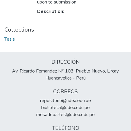
upon to submission
Description:
Collections
Tesis
DIRECCIÓN
Av. Ricardo Fernandez N° 103, Pueblo Nuevo, Lircay,
Huancavelica - Perú
CORREOS
repositorio@udea.edu.pe
biblioteca@udea.edu.pe
mesadepartes@udea.edu.pe
TELÉFONO