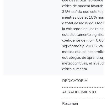
que desarrolla habilidade
crítico de manera favorable.
38% señala que solo lo pra
mientras que el 15% manif
o total desacuerdo. Llegand
la existencia de una relació
estadísticamente significat
coeficiente de rho = 0.666 
significancia p < 0.05. Vale 
medida que se desarrollan 
estrategias de aprendizaje 
metacognitivas, el nivel d
crítico aumenta.
DEDICATORIA
..............................................................
AGRADECIMIENTO
..............................................................
Resumen