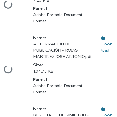
7.19 MB
oading...
Format:
Adobe Portable Document
Format
Name:
AUTORIZACIÓN DE
Down
PUBLICACIÓN - ROJAS
load
MARTINEZ JOSE ANTONIO.pdf
Size:
oading...
194.73 KB
Format:
Adobe Portable Document
Format
Name:
RESULTADO DE SIMILITUD -
Down