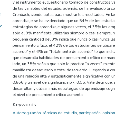
y el instrumento el cuestionario tomado de constructos v
de las variables del estudio; además, se ha evaluado la co
f
Cronbach, siendo aptas para mostrar los resultados. En la
aprendizaje se ha evidenciado que un 54% de los estudiant
AS
estrategias de aprendizaje algunas veces, el 35% las em
solo el 9% manifiesta utilizarlas siempre o casi siempre, 
pequeña cantidad del 3% indica que nunca o casi nunca las u
pensamiento crítico, el 42% de los estudiantes se ubica e
acuerdo” y el 6% en “totalmente de acuerdo”, lo que indi
que desarrolla habilidades de pensamiento crítico de mane
lado, un 38% señala que solo lo practica “a veces”, mien
manifiesta desacuerdo o total desacuerdo. Llegando a conc
de una relación alta y estadísticamente significativa con u
0.666 y un nivel de significancia p < 0.05. Vale decir que
desarrollan y utilizan más estrategias de aprendizaje cogn
el nivel de pensamiento crítico aumenta.
Keywords
Autorregulación
,
técnicas de estudio
,
participación
,
opinio