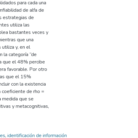
alidados para cada una
nfiabilidad de alfa de
s estrategias de
es utiliza las
plea bastantes veces y
mientras que una
tiliza y, en el
n la categoría “de
ca que el 48% percibe
ra favorable. Por otro
tras que el 15%
luir con la existencia
n coeficiente de rho =
, a medida que se
itivas y metacognitivas,
nes
,
identificación de información