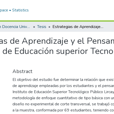
Space
Statistics
Maestría en Docencia Universitaria y Gestión Educativa
Tesis
Estrategias de Aprendizaje y el Pensamiento Crítico en Alumnos del Instituto de Educación superior Tecnológico Publico Lircay, 2025
as de Aprendizaje y el Pensam
 de Educación superior Tecnol
Abstract
El objetivo del estudio fue determinar la relación que exis
de aprendizaje empleadas por los estudiantes y el pensami
Instituto de Educación Superior Tecnológico Público Lirca
metodología de enfoque cuantitativo de tipo básica con un
diseño no experimental de corte transversal, se trabajó c
a la muestra, conformada por 69 estudiantes, teniendo co