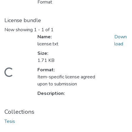
Format
License bundle
Now showing
1 - 1 of 1
Name:
Down
license.txt
load
Size:
1.71 KB
Format:
ding...
Item-specific license agreed
upon to submission
Description:
Collections
Tesis