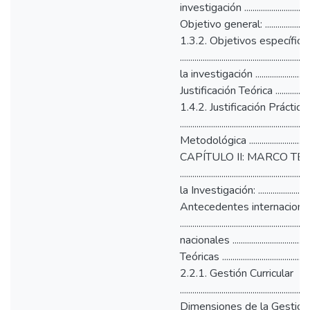
investigación ..................................
Objetivo general: ................................
1.3.2. Objetivos específico
.................................................
la investigación ..............................
Justificación Teórica ...........................
1.4.2. Justificación Práctica
..................................................
Metodológica ....................................
CAPÍTULO II: MARCO TE
.............................................
la Investigación: ............................
Antecedentes internaciona
............................................
nacionales ...................................
Teóricas ............................................
2.2.1. Gestión Curricular
......................................................
Dimensiones de la Gestión C