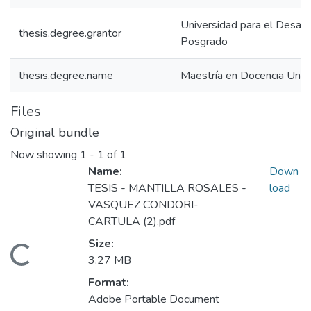
Universidad para el Desarr
thesis.degree.grantor
Posgrado
thesis.degree.name
Maestría en Docencia Unive
Files
Original bundle
Now showing
1 - 1 of 1
Name:
Down
TESIS - MANTILLA ROSALES -
load
VASQUEZ CONDORI-
CARTULA (2).pdf
Size:
ding...
3.27 MB
Format:
Adobe Portable Document