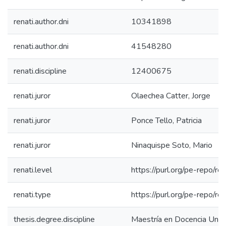
renati.author.dni
10341898
renati.author.dni
41548280
renati.discipline
12400675
renati.juror
Olaechea Catter, Jorge
renati.juror
Ponce Tello, Patricia
renati.juror
Ninaquispe Soto, Mario
renati.level
https://purl.org/pe-repo/re
renati.type
https://purl.org/pe-repo/re
thesis.degree.discipline
Maestría en Docencia Unive