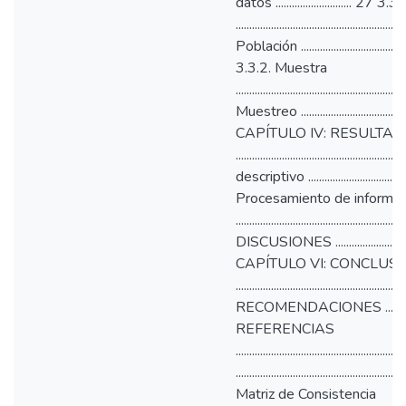
datos ............................ 2
.......................................................
Población ...........................................
3.3.2. Muestra
........................................................
Muestreo ...........................................
CAPÍTULO IV: RESULTA
...................................................
descriptivo ......................................
Procesamiento de informac
...............................................
DISCUSIONES ...................................
CAPÍTULO VI: CONCLUS
...............................................
RECOMENDACIONES ........................
REFERENCIAS
.....................................................
...........................................................
Matriz de Consistencia