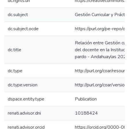
dc.rights.uri
https://creativecommons.or
dc.subject
Gestión Curricular y Prácti
dc.subject.ocde
https://purl.org/pe-repo/o
Relación entre Gestión curr
dc.title
del docente en la Instituc
pardo - Andahuaylas 2024
dc.type
http://purl.org/coar/resour
dc.type.version
http://purl.org/coar/vers
dspace.entity.type
Publication
renati.advisor.dni
10188424
renati.advisor.orcid
https://orcid.org/0000-