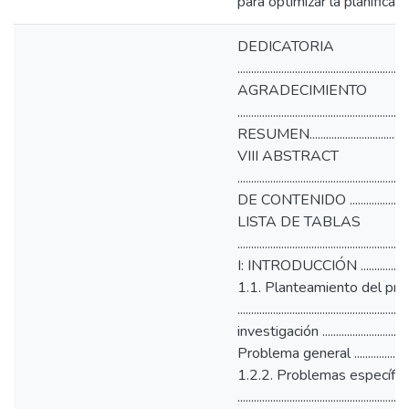
para optimizar la planificac
DEDICATORIA
............................................................
AGRADECIMIENTO
............................................................
RESUMEN..............................................
VIII ABSTRACT
.......................................................
DE CONTENIDO ..................................
LISTA DE TABLAS
...................................................
I: INTRODUCCIÓN ..............................
1.1. Planteamiento del pr
................................................
investigación ..................................
Problema general ................................
1.2.2. Problemas específic
................................................