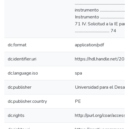
..................................................
instrumento ......................................
Instrumento ..........................................
71 IV. Solicitud a la IE para
........................................ 74
dc.format
application/pdf
dc.identifier.uri
https://hdl.handle.net/20
dc.language.iso
spa
dc.publisher
Universidad para el Desarr
dc.publisher.country
PE
dc.rights
http://purl.org/coar/access_