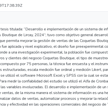
9T17:38:39Z
tesis titulada: “Desarrollo e implementación de un sistema de in
 Boutique de Lircay, 2024”; tuvo como objetivo general desarro
que permita mejorar la gestión de ventas de las Coquetas Boutiqu
n fue aplicada y nivel explicativo, el diseño fue preexperimental
nde a una investigación experimental, la población fue compuest
vos y clientes del negocio Coquetas Boutique, el tipo de muestreo
compuesto por 75 personas, la técnica fue encuesta y el instrume
 estructuradas, escala medición fue ordinal y medición Likert, p
 se utilizó el software Microsoft Excel y SPSS con la cual se esta
Para medir la confiabilidad del estudio se utilizó el Alfa de Cronb
 las variables involucradas. El desarrollo e implementación de u
e ventas, de la misma manera el sistema de información es una 
analizar datos de ventas, automatizar procesos y mejorar la relació
ncia y efectividad en las operaciones comerciales del negocio de