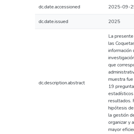
dc.date.accessioned
2025-09-2
dc.date.issued
2025
La presente 
las Coquetas
información 
investigació
que correspo
administrati
muestra fue 
dc.description.abstract
19 preguntas
estadísticos
resultados. 
hipótesis de
la gestión d
organizar y 
mayor eficie