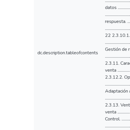
dc.description.tableofcontents