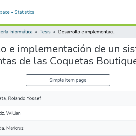
Space
Statistics
iería Informática
Tesis
Desarrollo e implementación de un sistema de información para la gestión de ventas de las Coquetas Boutique de Lircay, 2024
lo e implementación de un si
ntas de las Coquetas Boutique
Simple item page
ta, Rolando Yossef
iz, Willian
da, Maricruz