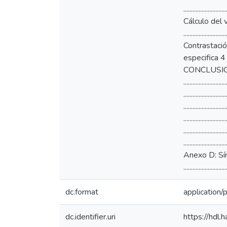
dc.format
application/
dc.identifier.uri
https://hdl