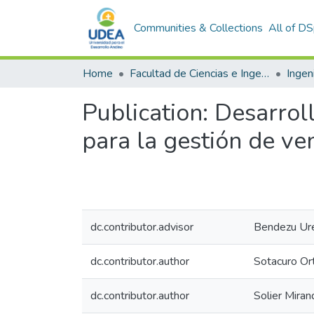
Communities & Collections
All of D
Home
Facultad de Ciencias e Ingeniería
Ingen
Publication:
Desarrol
para la gestión de ve
dc.contributor.advisor
Bendezu Ure
dc.contributor.author
Sotacuro Ort
dc.contributor.author
Solier Miran