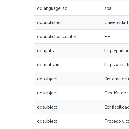
dc.language.iso
spa
dc.publisher
Universidad 
dc.publisher.country
PE
dc.rights
http://purl.
dc.rights.uri
https://crea
dc.subject
Sistema de 
dc.subject
Gestión de 
dc.subject
Confiabilida
dc.subject
Proceso y c