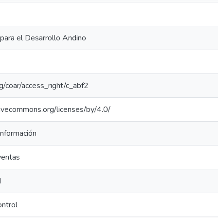
para el Desarrollo Andino
org/coar/access_right/c_abf2
tivecommons.org/licenses/by/4.0/
información
ventas
d
ontrol