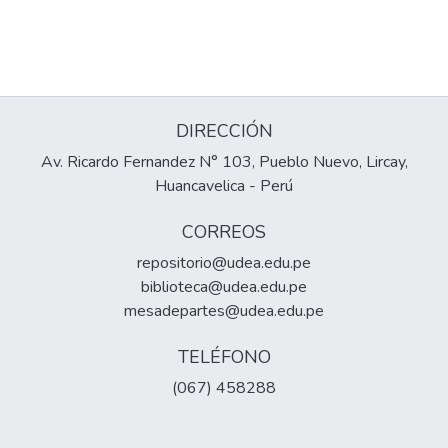
DIRECCIÓN
Av. Ricardo Fernandez N° 103, Pueblo Nuevo, Lircay,
Huancavelica - Perú
CORREOS
repositorio@udea.edu.pe
biblioteca@udea.edu.pe
mesadepartes@udea.edu.pe
TELÉFONO
(067) 458288