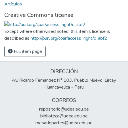
Artículos
Creative Commons license
Except where otherwised noted, this item's license is
described as
http://purl.org/coar/access_right/c_abf2
Full item page
DIRECCIÓN
Av. Ricardo Fernandez N° 103, Pueblo Nuevo, Lircay,
Huancavelica - Perú
CORREOS
repositorio@udea.edu.pe
biblioteca@udea.edu.pe
mesadepartes@udea.edu.pe