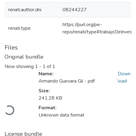
renati.author.dni
08244227
https://purl.org/pe-
renati.type
repo/renati/type#trabajoDeInvesti
Files
Original bundle
Now showing
1 - 1 of 1
Name:
Down
Armando Guevara Gil - pdf
load
Size:
Loading...
241.28 KB
Format:
Unknown data format
License bundle