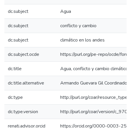
dc.subject
Agua
dc.subject
conflicto y cambio
dc.subject
climático en los andes
dc.subject.ocde
https://purl.org/pe-repo/ocde/for
dc.title
Agua, conflicto y cambio climático
dc.title.alternative
Armando Guevara Gil Coordinador d
dc.type
http://purl.org/coar/resource_type
dc.type.version
http://purl.org/coar/version/c_97
renati.advisor.orcid
https://orcid.org/0000-0003-25