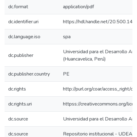
dc.format
application/pdf
dc.identifier.uri
https://hdl.handle.net/20.500.14
dc.language.iso
spa
Universidad para el Desarrollo A
dc.publisher
(Huancavelica, Perú)
dc.publisher.country
PE
dc.rights
http://purl.org/coar/access_right/c_
dc.rights.uri
httpss://creativecommons.org/lice
dc.source
Universidad para el Desarrollo And
dc.source
Repositorio institucional - UDEA