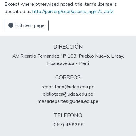
Except where otherwised noted, this item's license is
described as
http://purl.org/coar/access_right/c_abf2
Full item page
DIRECCIÓN
Av. Ricardo Fernandez N° 103, Pueblo Nuevo, Lircay,
Huancavelica - Perú
CORREOS
repositorio@udea.edu.pe
biblioteca@udea.edu.pe
mesadepartes@udea.edu.pe
TELÉFONO
(067) 458288