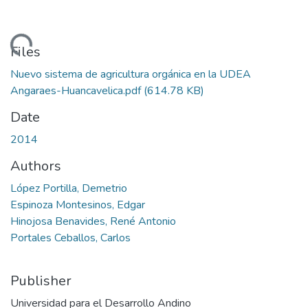
oading...
Files
Nuevo sistema de agricultura orgánica en la UDEA
Angaraes-Huancavelica.pdf
(614.78 KB)
Date
2014
Authors
López Portilla, Demetrio
Espinoza Montesinos, Edgar
Hinojosa Benavides, René Antonio
Portales Ceballos, Carlos
Publisher
Universidad para el Desarrollo Andino