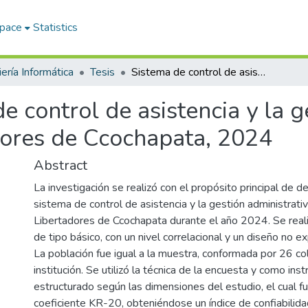
Space
Statistics
iería Informática
Tesis
Sistema de control de asistencia y la gestión administrativa en la I.E. Los Libertadores de Ccochapata, 2024
e control de asistencia y la g
adores de Ccochapata, 2024
Abstract
La investigación se realizó con el propósito principal de de
sistema de control de asistencia y la gestión administrativ
Libertadores de Ccochapata durante el año 2024. Se reali
de tipo básico, con un nivel correlacional y un diseño no e
La población fue igual a la muestra, conformada por 26 c
institución. Se utilizó la técnica de la encuesta y como in
estructurado según las dimensiones del estudio, el cual f
coeficiente KR-20, obteniéndose un índice de confiabilid