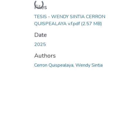
Loading...
Files
TESIS - WENDY SINTIA CERRON
QUISPEALAYA v.f.pdf
(2.57 MB)
Date
2025
Authors
Cerron Quispealaya, Wendy Sintia