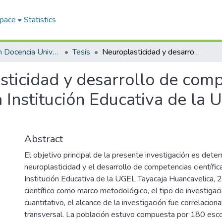
Space
Statistics
Maestría en Docencia Universitaria y Gestión Educativa
Tesis
Neuroplasticidad y desarrollo de competencias científicas en Estudiantes de una Institución Educativa de la Ugel Tayacaja Huancavelica, 2025
ticidad y desarrollo de compe
 Institución Educativa de la 
Abstract
El objetivo principal de la presente investigación es determ
neuroplasticidad y el desarrollo de competencias científi
Institución Educativa de la UGEL Tayacaja Huancavelica, 
científico como marco metodológico, el tipo de investigac
cuantitativo, el alcance de la investigación fue correlacion
transversal. La población estuvo compuesta por 180 esco