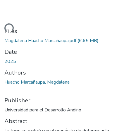
ding...
Files
Magdalena Huacho Marcañaupa.pdf
(6.65 MB)
Date
2025
Authors
Huacho Marcañaupa, Magdalena
Publisher
Universidad para el Desarrollo Andino
Abstract
La tesis se realizó con el propósito de determinar la